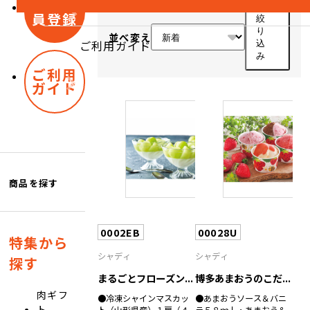
新規会
員登録
絞
り
並べ変え
ご利用ガイド
込
み
ご利用
ガイド
商品を探す
0002EB
00028U
特集から
シャディ
シャディ
探す
まるごとフローズン...
博多あまおうのこだ...
肉ギフ
●冷凍シャインマスカッ
●あまおうソース＆バニ
ト
ト（山形県産）１房（４
ラ５８ｍｌ・あまおう＆