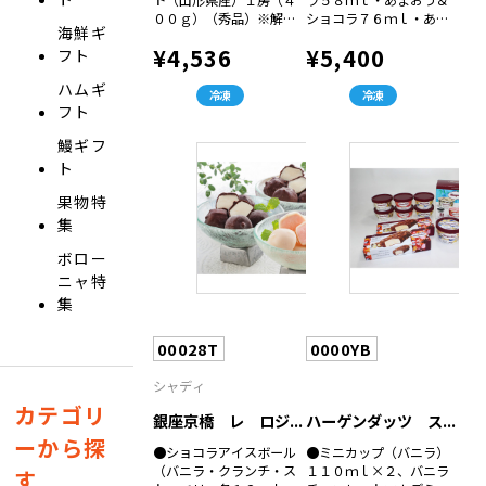
００ｇ）（秀品）※解凍
ショコラ７６ｍｌ・あま
海鮮ギ
後は早めにお召し上がり
おうクリームチーズ７８
¥4,536
¥5,400
フト
ください
ｍｌ・あまおうシャーベ
ット７８ｍｌ×各３（計
ハムギ
１２）
冷凍
冷凍
フト
鰻ギフ
ト
果物特
集
ボロー
ニャ特
集
00028T
0000YB
シャディ
カテゴリ
銀座京橋 レ ロジ...
ハーゲンダッツ ス...
ーから探
●ショコラアイスボール
●ミニカップ（バニラ）
（バニラ・クランチ・ス
１１０ｍｌ×２、バニラ
す