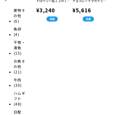
トロベリー各１２ｍｌ）
チョコレートマカデミア
×各１２（計３６）
８０ｍｌ×２、ラバーズ
¥3,240
¥5,616
アソート（バニラ・スト
果物そ
ロベリー・クッキー＆ク
の他
リーム各７０ｍｌ×２）
冷凍
冷凍
(6)
×１箱
魚卵
(4)
干物・
漬魚
(15)
お魚そ
の他
(21)
牛肉
(30)
ハムギ
フト
(48)
日配