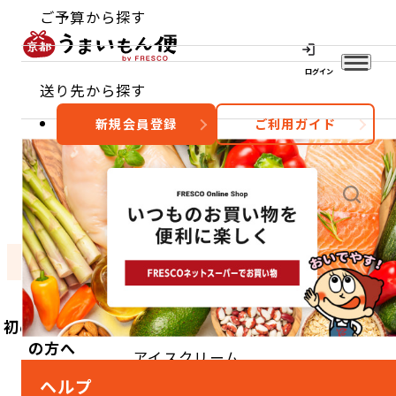
ご予算から探す
ログイン
送り先から探す
新規会員登録
ご利用ガイド
おすすめ
特集
カテゴリー
TOP
カテゴリーから探す
スイーツ
アイスクリーム
初めてご利用
の方へ
アイスクリーム
ヘルプ