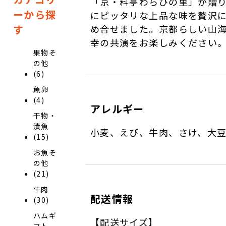
「京・料亭わらびの里」が贈
ーから探
にピッタリな上品な味を贅沢
す
め合せました。京都らしい山
幸の共演をお楽しみください
果物そ
の他
(6)
魚卵
(4)
アレルギー
干物・
漬魚
小麦、えび、牛肉、さけ、大
(15)
お魚そ
の他
(21)
牛肉
配送情報
(30)
ハムギ
【配送サイズ】
フト