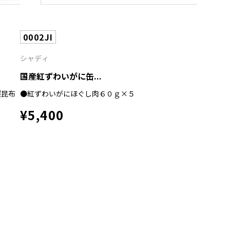
0002JI
シャディ
国産紅ずわいがに缶...
鰹昆布
●紅ずわいがにほぐし肉６０ｇ×５
¥5,400