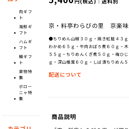
円(税込)｜送料別
肉ギフ
ト
京・料亭わらびの里 京楽味
海鮮ギ
フト
●ちりめん山椒３０ｇ・焼き紅鮭４３ｇ
ハムギ
わかめ６５ｇ・牛肉おぼろ煮６０ｇ・木
フト
５５ｇ・ちりめんくぎ煮５０ｇ・梅ひじ
鰻ギフ
ｇ・深山椎茸６０ｇ・しば漬ちりめん５
ト
果物特
配送について
集
ボロー
ニャ特
集
商品説明
カテゴリ