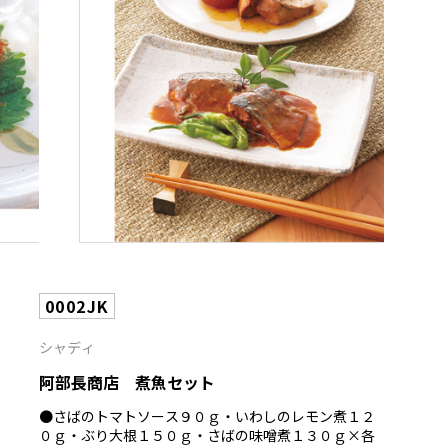
0002JK
シャディ
阿部長商店 煮魚セット
●さばのトマトソース９０ｇ・いわしのレモン煮１２
０ｇ・ぶり大根１５０ｇ・さばの味噌煮１３０ｇ×各