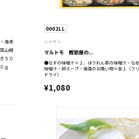
0002LL
シャディ
・海老
耳山椒
マルトモ 鰹節屋の...
き５０
●なすの味噌汁×２、ほうれん草の味噌汁・な
０ｇ
味噌汁・卵スープ・海藻のお吸い物×各１（フ
ドライ）
¥1,080