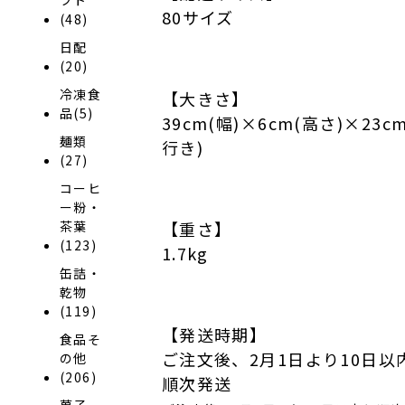
80サイズ
(48)
日配
(20)
冷凍食
【大きさ】
品(5)
39cm(幅)×6cm(高さ)×23c
麺類
行き)
(27)
コーヒ
ー粉・
茶葉
【重さ】
(123)
1.7kg
缶詰・
乾物
(119)
【発送時期】
食品そ
ご注文後、2月1日より10日以
の他
(206)
順次発送
菓子