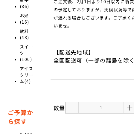
ご注文後、2月1日より10日以内に順
(86)
の予定しておりますが、天候状況等で
お米
が遅れる場合もございます。ご了承く
(16)
いませ。
飲料
(43)
スイー
【配送先地域】
ツ
(100)
全国配送可（一部の離島を除
アイス
クリー
ム(4)
−
＋
数量
ご予算か
ら探す