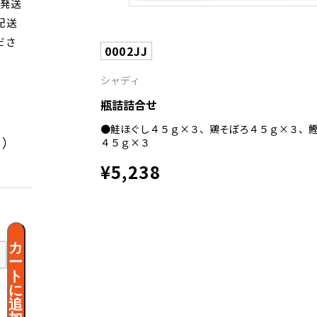
次発送
配送
ださ
0002JJ
シャディ
瓶詰詰合せ
●鮭ほぐし４５ｇ×３、鶏そぼろ４５ｇ×３、
く）
４５ｇ×３
¥5,238
カ
ー
ト
に
追