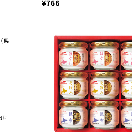
¥766
m(奥
内に