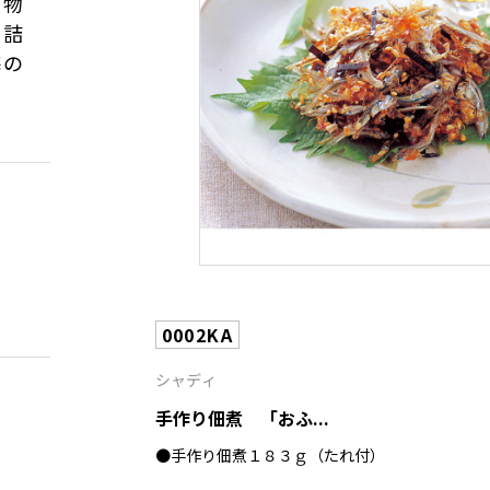
り物
に詰
海の
。
豆
0002KA
シャディ
手作り佃煮 「おふ...
●手作り佃煮１８３ｇ（たれ付）