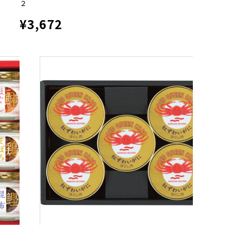
２
¥3,672