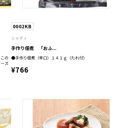
0002KB
シャディ
手作り佃煮 「おふ...
めこの
●手作り佃煮（辛口）１４１ｇ（たれ付）
リーズ
¥766