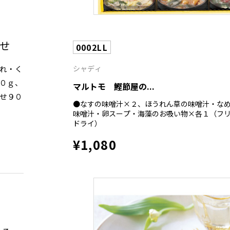
せ
0002LL
シャディ
れ・く
０ｇ、
マルトモ 鰹節屋の...
せ９０
●なすの味噌汁×２、ほうれん草の味噌汁・な
味噌汁・卵スープ・海藻のお吸い物×各１（フ
ドライ）
¥1,080