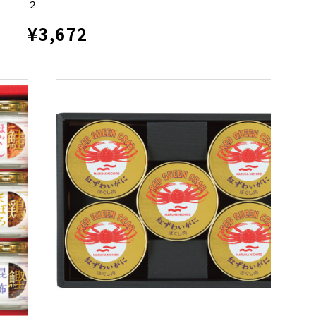
２
¥3,672