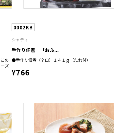
0002KB
シャディ
手作り佃煮 「おふ...
めこの
●手作り佃煮（辛口）１４１ｇ（たれ付）
リーズ
¥766