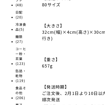
80サイズ
(48)
日配
(20)
冷凍食
【大きさ】
品(5)
32cm(幅)×4cm(高さ)×30c
麺類
行き)
(27)
コーヒ
ー粉・
茶葉
【重さ】
(123)
657g
缶詰・
乾物
(119)
【発送時期】
食品そ
ご注文後、2月1日より10日以
の他
(206)
順次発送
菓子