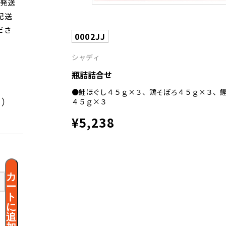
次発送
配送
ださ
0002JJ
シャディ
瓶詰詰合せ
●鮭ほぐし４５ｇ×３、鶏そぼろ４５ｇ×３、
く）
４５ｇ×３
¥5,238
カ
ー
ト
に
追