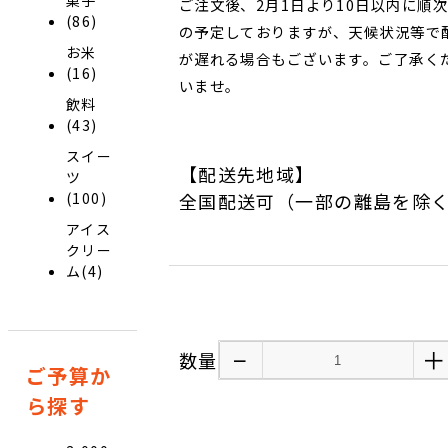
ご注文後、2月1日より10日以内に順
(86)
の予定しておりますが、天候状況等で
お米
が遅れる場合もございます。ご了承く
(16)
いませ。
飲料
(43)
スイー
【配送先地域】
ツ
(100)
全国配送可（一部の離島を除
アイス
クリー
ム(4)
−
＋
数量
ご予算か
ら探す