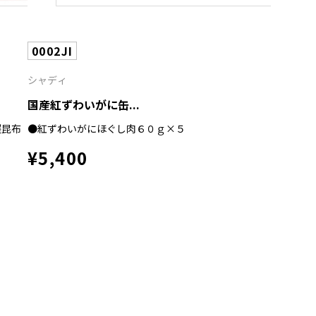
0002JI
シャディ
国産紅ずわいがに缶...
鰹昆布
●紅ずわいがにほぐし肉６０ｇ×５
¥5,400