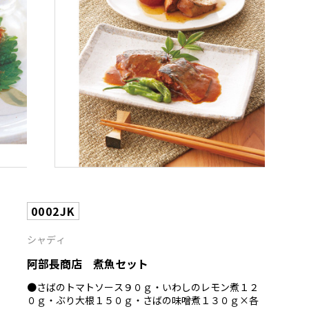
0002JK
シャディ
阿部長商店 煮魚セット
●さばのトマトソース９０ｇ・いわしのレモン煮１２
０ｇ・ぶり大根１５０ｇ・さばの味噌煮１３０ｇ×各