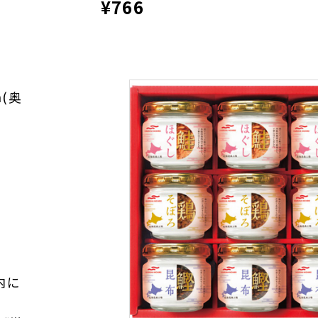
¥766
m(奥
内に