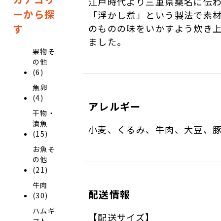
江戸時代より三重県桑名に伝
ーから探
「浮かし煮」という製法で素
す
のものの味をいかすよう炊き
ました。
果物そ
の他
(6)
魚卵
(4)
アレルギー
干物・
漬魚
小麦、くるみ、牛肉、大豆、
(15)
お魚そ
の他
(21)
牛肉
配送情報
(30)
ハムギ
【配送サイズ】
フト