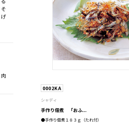
わる
材そ
上げ
豚肉
0002KA
シャディ
手作り佃煮 「おふ...
●手作り佃煮１８３ｇ（たれ付）