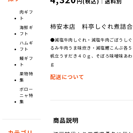
円(税込)｜送料別
肉ギフ
ト
柿安本店 料亭しぐれ煮詰合
海鮮ギ
フト
●減塩牛肉しぐれ・減塩牛肉ごぼうしぐ
ハムギ
るみ牛肉うま味炊き・減塩鰹こんぶ各５
フト
帆立うすだき４０ｇ、そぼろ味噌味あわ
鰻ギフ
ｇ
ト
果物特
配送について
集
ボロー
ニャ特
集
商品説明
カテゴリ