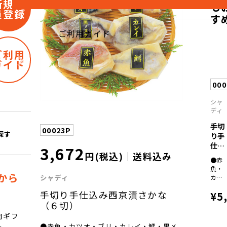
新規会
も
員登録
す
ご利用ガイド
ご利用
ガイド
000
シャ
ディ
手切
00023P
探す
り手
仕込
3,672
円(税込)｜送料込み
み西
●赤
京...
魚・
から
シャディ
カツ
オ・
手切り手仕込み西京漬さかな
¥5
ブ
リ・
（６切）
鱈・
肉ギフ
黒メ
●赤魚・カツオ・ブリ・カレイ・鱈・黒メ
ト