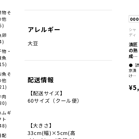
１、
［粕
漬
果物そ
け］
00
の他
真
6)
鯛・
アレルギー
シャ
赤甘
ディ
魚卵
鯛・
4)
大豆
姫鯛
漬匠
各６
の熟
干物・
０ｇ
成
漬魚
×各
西京
15)
１
●［
漬...
（全
京漬
お魚そ
て骨
け］
配送情報
取り
の他
鰹・
切り
¥5
ホッ
21)
身）
ケ・
【配送サイズ】
牛肉
ホ
60サイズ（クール便）
キ・
30)
銀
ハムギ
鰆・
赤
フト
魚・
【大きさ】
48)
鮭・
33cm(幅)×5cm(高
モウ
日配