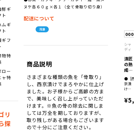
ヌケ
各６
ヌケ各６０ｇ×各１（全て骨取り切り身）
海鮮ギ
０ｇ
フト
×各
配送について
２
ハムギ
（全
冷凍
フト
て骨
00
取り
鰻ギフ
切り
シャ
ト
身）
ディ
果物特
漬匠
集
商品説明
の熟
成
ボロー
鯛づ
さまざまな種類の魚を「骨取り」
ニャ特
●［
く...
し、西京漬けでまろやかに仕上げ
集
京漬
け］
ました。お子様からご高齢の方ま
真
で、美味しく召し上がっていただ
¥5
鯛・
赤甘
けます。※魚の骨の除去に関しま
鯛・
しては万全を期しておりますが、
ゴリ
姫鯛
取り残しがある場合もございます
各６
ら探
０ｇ
ので十分にご注意ください。
×各