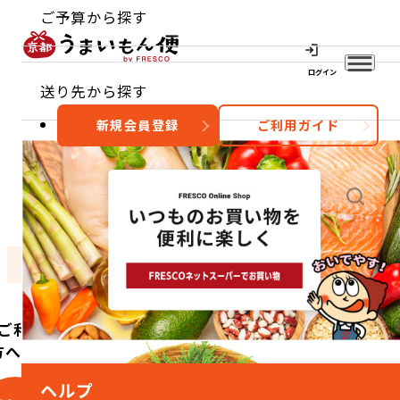
ご予算から探す
ログイン
送り先から探す
新規会員登録
ご利用ガイド
おすすめ
特集
カテゴリー
ご利用
方へ
ヘルプ
こ