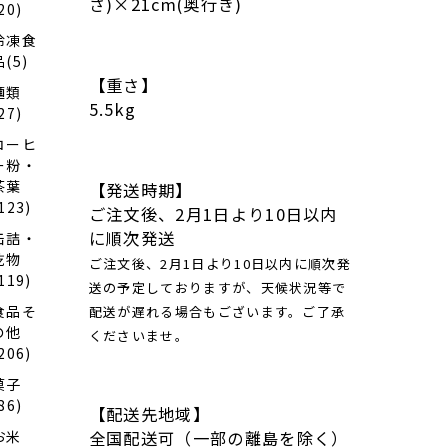
カ・
さ)×21cm(奥行き)
20)
鰈・
鱈・
冷凍食
鰤各
品(5)
６０
【重さ】
ｇ×
麺類
各１
5.5kg
27)
（全
て骨
コーヒ
取り
ー粉・
切り
茶葉
【発送時期】
身）
123)
ご注文後、2月1日より10日以内
に順次発送
缶詰・
乾物
ご注文後、2月1日より10日以内に順次発
119)
送の予定しておりますが、天候状況等で
食品そ
配送が遅れる場合もございます。ご了承
の他
くださいませ。
206)
菓子
86)
【配送先地域】
全国配送可（一部の離島を除く）
お米