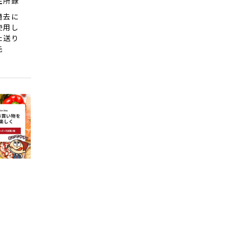
住所録
過去に
使用し
た送り
先