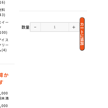
16)
飲料
43)
スイー
カ
数量
−
＋
ツ
ー
ト
100)
に
アイス
追
加
クリー
ム(4)
算か
す
,000
円未満
,000