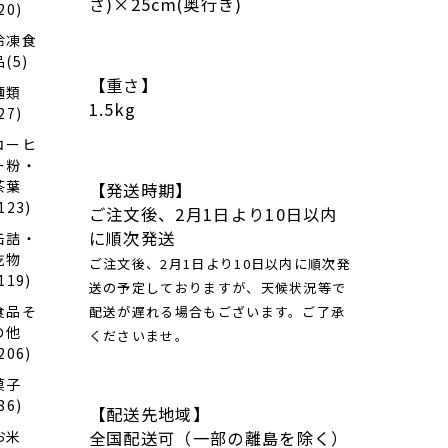
カ・
さ)×25cm(奥行き)
20)
鰈・
鱈・
冷凍食
鰤各
品(5)
６０
【重さ】
ｇ×
麺類
各１
1.5kg
27)
（全
て骨
コーヒ
取り
ー粉・
切り
茶葉
【発送時期】
身）
123)
ご注文後、2月1日より10日以内
に順次発送
缶詰・
乾物
ご注文後、2月1日より10日以内に順次発
119)
送の予定しておりますが、天候状況等で
食品そ
配送が遅れる場合もございます。ご了承
の他
くださいませ。
206)
菓子
86)
【配送先地域】
全国配送可（一部の離島を除く）
お米