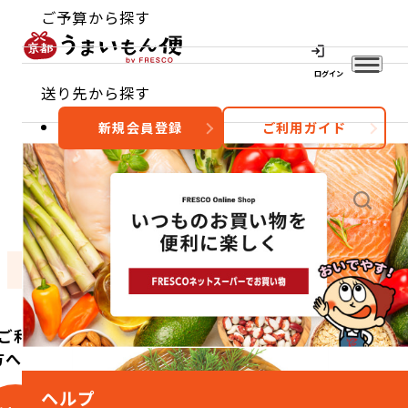
ご予算から探す
ログイン
送り先から探す
新規会員登録
ご利用ガイド
おすすめ
特集
カテゴリー
ご利用
方へ
ヘルプ
こ