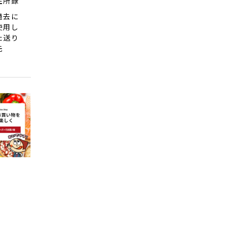
住所録
過去に
使用し
た送り
先