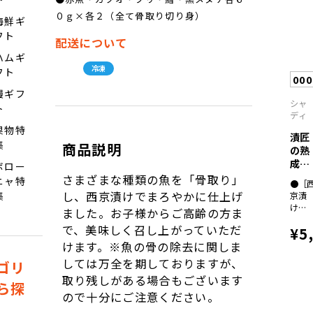
ブリ
各６
０ｇ×各２（全て骨取り切り身）
海鮮ギ
０ｇ
フト
×各
配送について
１、
ハムギ
【粕
冷凍
フト
漬
00
け】
鰻ギフ
鱈・
シャ
ト
カレ
ディ
イ・
果物特
赤
漬匠
集
商品説明
魚・
の熟
ブリ
成
ボロー
各６
鯛づ
さまざまな種類の魚を「骨取り」
ニャ特
０ｇ
●［
く...
×各
し、西京漬けでまろやかに仕上げ
集
京漬
１
け］
ました。お子様からご高齢の方ま
（全
真
で、美味しく召し上がっていただ
て骨
¥5
鯛・
取り
赤甘
けます。※魚の骨の除去に関しま
切り
鯛・
しては万全を期しておりますが、
ゴリ
身）
姫鯛
取り残しがある場合もございます
各６
ら探
０ｇ
ので十分にご注意ください。
×各