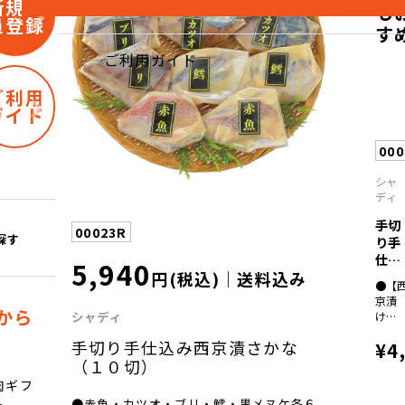
新規会
も
員登録
す
ご利用ガイド
ご利用
ガイド
00
シャ
ディ
手切
00023R
探す
り手
仕込
5,940
円(税込)｜送料込み
み西
●【
京...
京漬
から
シャディ
け】
鱈・
手切り手仕込み西京漬さかな
¥4
カレ
イ・
（１０切）
赤
肉ギフ
魚・
●赤魚・カツオ・ブリ・鱈・黒メヌケ各６
ト