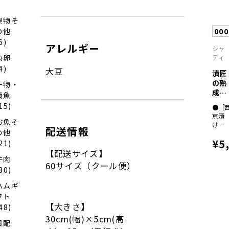
１、
［粕
漬
果物そ
け］
00
の他
真
6)
鯛・
アレルギー
シャ
赤甘
ディ
魚卵
鯛・
4)
大豆
姫鯛
漬匠
各６
の熟
干物・
０ｇ
成
漬魚
×各
西京
15)
１
●［
漬...
（全
京漬
お魚そ
て骨
け］
配送情報
取り
の他
鰹・
切り
¥5
ホッ
21)
身）
ケ・
【配送サイズ】
牛肉
ホ
60サイズ（クール便）
キ・
30)
銀
ハムギ
鰆・
赤
フト
魚・
【大きさ】
48)
鮭・
30cm(幅)×5cm(高
モウ
日配