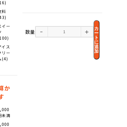
16)
飲料
43)
スイー
カ
数量
−
＋
ツ
ー
ト
100)
に
アイス
追
加
クリー
ム(4)
算か
す
,000
円未満
,000