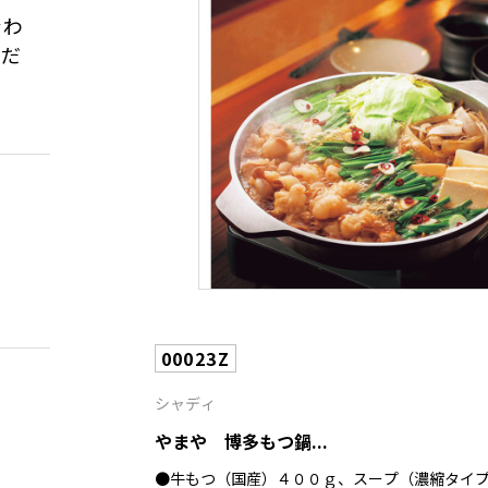
合わ
こだ
00023Z
シャディ
やまや 博多もつ鍋...
●牛もつ（国産）４００ｇ、スープ（濃縮タイ