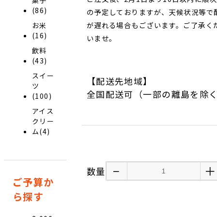
(86)
の予定しておりますが、天候状況等で
が遅れる場合もございます。ご了承く
お米
(16)
いませ。
飲料
(43)
スイー
【配送先地域】
ツ
全国配送可（一部の離島を除
(100)
アイス
クリー
ム(4)
−
＋
数量
ご予算か
ら探す