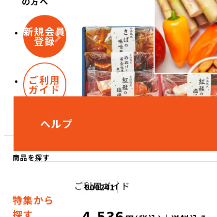
の方へ
新規会員
登録
ご利用
ガイド
ヘルプ
商品を探す
ご利用ガイド
000241
特集から
4,536
探す