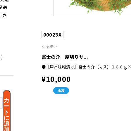
配送
ださ
00023X
シャディ
く）
富士の介 厚切りサ...
●［甲州味噌漬け］富士の介（マス）１００ｇ
¥10,000
冷凍
カ
ー
ト
に
追
加