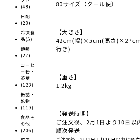
80サイズ（クール便）
(48)
日配
(20)
【大きさ】
冷凍食
品(5)
42cm(幅)×5cm(高さ)×27c
行き)
麺類
(27)
コーヒ
ー粉・
【重さ】
茶葉
1.2kg
(123)
缶詰・
乾物
(119)
【発送時期】
食品そ
ご注文後、2月1日より10日以
の他
順次発送
(206)
ご注文後、2月1日より10日以内に順
菓子