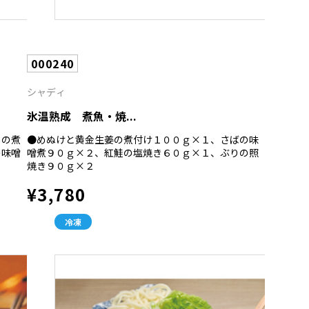
000240
シャディ
氷温熟成 煮魚・焼...
ろの煮
●めぬけと黄金生姜の煮付け１００ｇ×１、さばの味
の味噌
噌煮９０ｇ×２、紅鮭の塩焼き６０ｇ×１、ぶりの照
焼き９０ｇ×２
¥3,780
冷凍