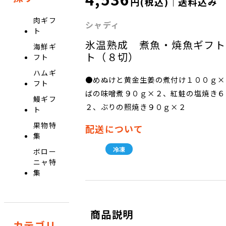
円(税込)｜送料込み
肉ギフ
シャディ
ト
氷温熟成 煮魚・焼魚ギフト
海鮮ギ
ト（８切）
フト
ハムギ
●めぬけと黄金生姜の煮付け１００ｇ×
フト
ばの味噌煮９０ｇ×２、紅鮭の塩焼き６
鰻ギフ
２、ぶりの照焼き９０ｇ×２
ト
果物特
配送について
集
冷凍
ボロー
ニャ特
集
商品説明
カテゴリ