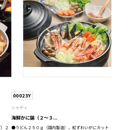
00023Y
シャディ
海鮮かに鍋（２～３...
プ）２
●うどん２５０ｇ（国内製造）、紅ずわいがにカット