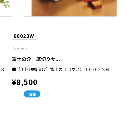
00023W
シャディ
富士の介 厚切りサ...
×８
●［甲州味噌漬け］富士の介（マス）１００ｇ×６
¥8,500
冷凍