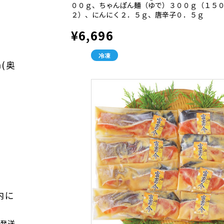
００ｇ、ちゃんぽん麺（ゆで）３００ｇ（１５
２）、にんにく２．５ｇ、唐辛子０．５ｇ
¥6,696
冷凍
m(奥
内に
次発送