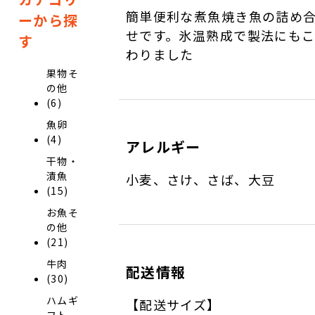
簡単便利な煮魚焼き魚の詰め
ーから探
せです。氷温熟成で製法にも
す
わりました
果物そ
の他
(6)
魚卵
(4)
アレルギー
干物・
漬魚
小麦、さけ、さば、大豆
(15)
お魚そ
の他
(21)
牛肉
配送情報
(30)
ハムギ
【配送サイズ】
フト