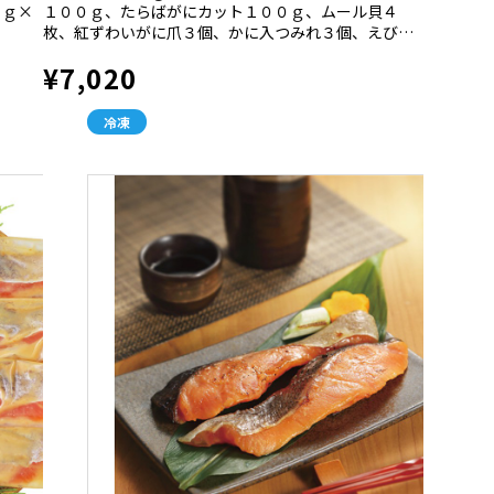
０ｇ×
１００ｇ、たらばがにカット１００ｇ、ムール貝４
枚、紅ずわいがに爪３個、かに入つみれ３個、えび入
つみれ３個、鍋たれ５０ｍｌ×２個
¥7,020
冷凍