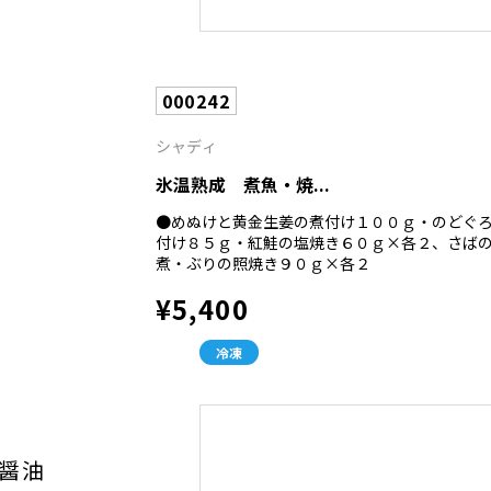
000242
シャディ
氷温熟成 煮魚・焼...
●めぬけと黄金生姜の煮付け１００ｇ・のどぐ
付け８５ｇ・紅鮭の塩焼き６０ｇ×各２、さば
煮・ぶりの照焼き９０ｇ×各２
¥5,400
冷凍
醤油