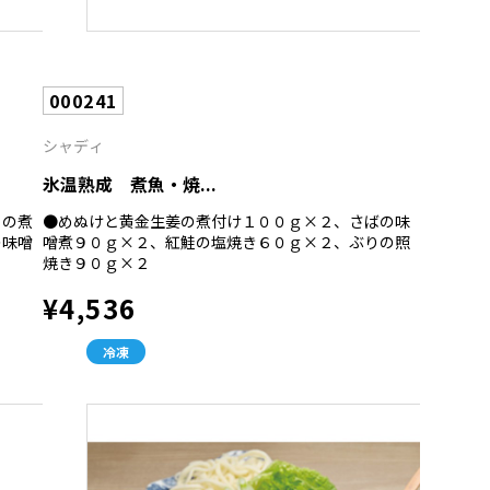
000241
シャディ
氷温熟成 煮魚・焼...
ろの煮
●めぬけと黄金生姜の煮付け１００ｇ×２、さばの味
の味噌
噌煮９０ｇ×２、紅鮭の塩焼き６０ｇ×２、ぶりの照
焼き９０ｇ×２
¥4,536
冷凍