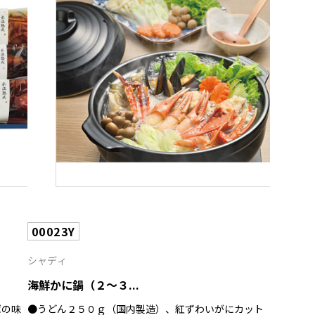
00023Y
シャディ
海鮮かに鍋（２～３...
ばの味
●うどん２５０ｇ（国内製造）、紅ずわいがにカット