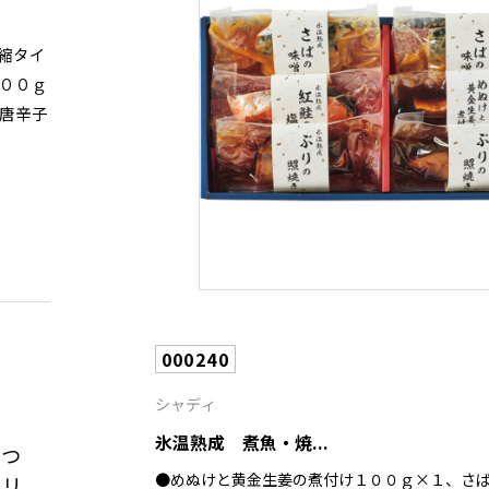
縮タイ
００ｇ
唐辛子
000240
シャディ
ま
氷温熟成 煮魚・焼...
もつ
●めぬけと黄金生姜の煮付け１００ｇ×１、さ
クリ