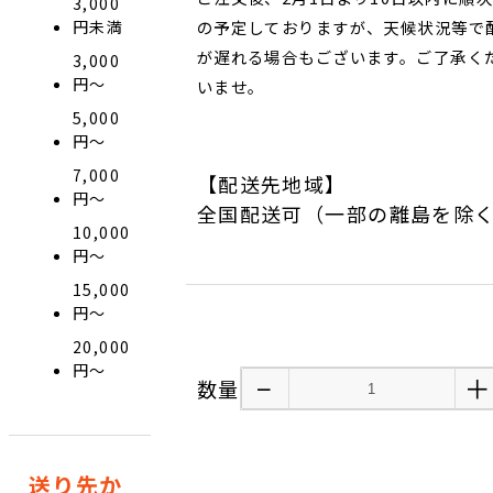
3,000
円未満
の予定しておりますが、天候状況等で
が遅れる場合もございます。ご了承く
3,000
円〜
いませ。
5,000
円〜
7,000
【配送先地域】
円〜
全国配送可（一部の離島を除
10,000
円〜
15,000
円〜
20,000
円〜
−
＋
数量
送り先か