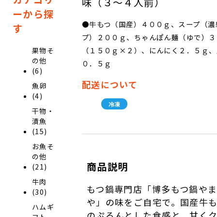
味（３～４人前）
ーから探
●牛もつ（国産）４００ｇ、スープ（濃
す
プ）２００ｇ、ちゃんぽん麺（ゆで）３
（１５０ｇ×２）、にんにく２．５ｇ、
果物そ
の他
０．５ｇ
(6)
配送について
魚卵
(4)
冷凍
干物・
漬魚
(15)
お魚そ
の他
商品説明
(21)
牛肉
もつ鍋専門店「博多もつ鍋や
(30)
や」の味をご自宅で。国産牛
ハムギ
のぷるんとした食感と、甘く
フト