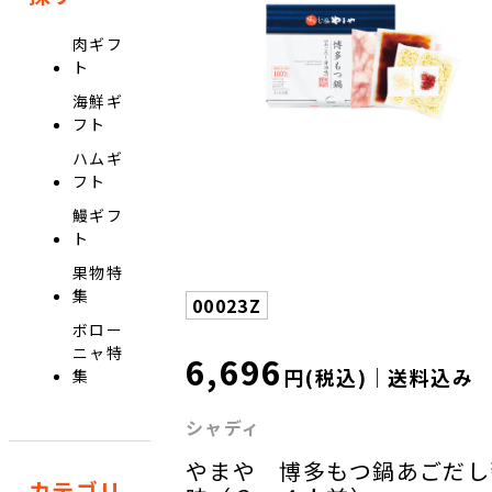
肉ギフ
ト
海鮮ギ
フト
ハムギ
フト
鰻ギフ
ト
果物特
集
00023Z
ボロー
ニャ特
6,696
円(税込)｜送料込み
集
シャディ
やまや 博多もつ鍋あごだし
カテゴリ