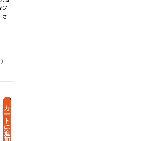
配送
ださ
く）
カ
ー
ト
に
追
加