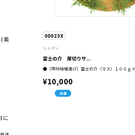
00023X
m(奥
シャディ
富士の介 厚切りサ...
●［甲州味噌漬け］富士の介（マス）１００ｇ
¥10,000
冷凍
内に
次発送