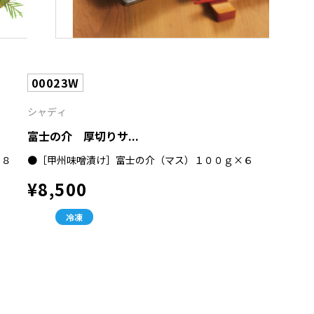
00023W
シャディ
富士の介 厚切りサ...
×８
●［甲州味噌漬け］富士の介（マス）１００ｇ×６
¥8,500
冷凍