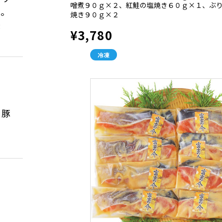
噌煮９０ｇ×２、紅鮭の塩焼き６０ｇ×１、ぶ
ん。
焼き９０ｇ×２
味
¥3,780
冷凍
、豚