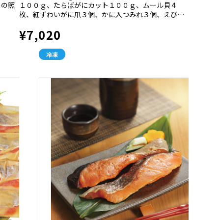
りの照
１００ｇ、たらばがにカット１００ｇ、ムール貝４
枚、紅ずわいがに爪３個、かに入つみれ３個、えび入
つみれ３個、鍋たれ５０ｍｌ×２個
¥7,020
冷凍