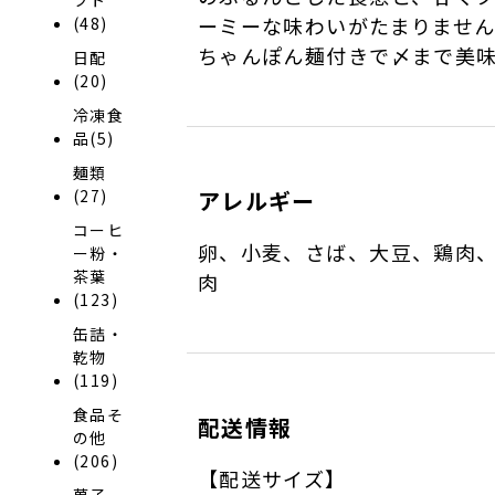
ーミーな味わいがたまりませ
(48)
ちゃんぽん麺付きで〆まで美
日配
(20)
冷凍食
品(5)
麺類
(27)
アレルギー
コーヒ
卵、小麦、さば、大豆、鶏肉
ー粉・
茶葉
肉
(123)
缶詰・
乾物
(119)
食品そ
配送情報
の他
(206)
【配送サイズ】
菓子