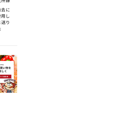
住所録
過去に
使用し
た送り
先