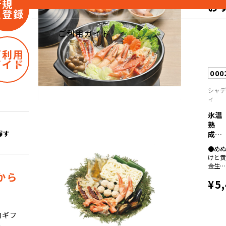
新規会
お
員登録
ご利用ガイド
ご利用
ガイド
000
シャ
ィ
氷温
熟
成
探す
煮
●め
魚・
けと
焼...
金生
から
の煮
¥5
け１
０ｇ
のど
ろの
肉ギフ
付け
ト
５ｇ