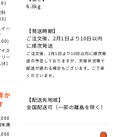
16)
6.3kg
飲料
43)
スイー
【発送時期】
ツ
ご注文後、2月1日より10日以内
100)
に順次発送
アイス
ご注文後、2月1日より10日以内に順次発
クリー
送の予定しておりますが、天候状況等で
(4)
配送が遅れる場合もございます。ご了承
くださいませ。
算か
【配送先地域】
す
全国配送可（一部の離島を除く）
,000
円未満
,000