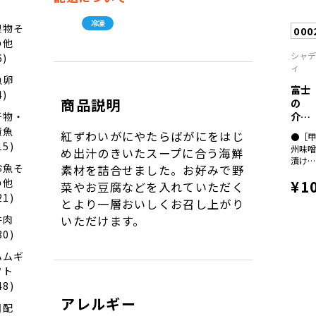
焼き
０ｇ
冷凍
１、
果物そ
000
りの
の他
焼き
シャ
6)
０ｇ
ィ
２
魚卵
富士
4)
商品説明
の
介
干物・
厚切
漬魚
紅ずわいがにやたらばがにをはじ
●［
り
15)
州味
め出汁のきいたスープに合う海鮮
サ...
漬け
お魚そ
素材を詰合せました。お好みで野
富士
¥1
の他
菜やお豆腐などを入れていただく
介（
ス）
21)
とより一層おいしくお召し上がり
００
いただけます。
牛肉
×８
30)
ハムギ
フト
48)
アレルギー
日配