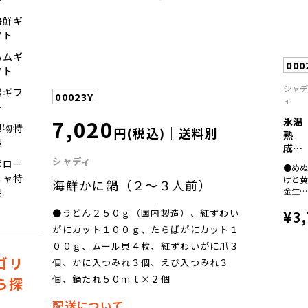
紅鮭
海鮮ギ
塩焼
フト
６０
×各
ハムギ
２、
000
ばの
フト
噌煮
シャ
鰻ギフ
ぶり
00023Y
ィ
照焼
ト
９０
7,020
氷温
果物特
×各
円(税込)｜送料別
熟
集
成
煮
シャディ
ボロー
●め
魚・
ニャ特
けと
海鮮かに鍋（２～３人前）
焼...
金生
集
の煮
¥3
●うどん２５０ｇ（国内製造）、紅ずわい
け１
０ｇ
がにカット１００ｇ、たらばがにカット１
１、
００ｇ、ムール貝４枚、紅ずわいがに爪３
ばの
ゴリ
噌煮
個、かに入つみれ３個、えび入つみれ３
０ｇ
個、鍋たれ５０ｍｌ×２個
ら探
２、
鮭の
配送について