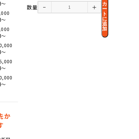
円〜
カ
数量
−
＋
ー
,000
ト
に
円〜
追
加
,000
円〜
0,000
円〜
5,000
円〜
0,000
円〜
先か
す