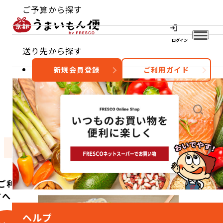
ご予算から探す
ログイン
送り先から探す
新規会員登録
ご利用ガイド
おすすめ
特集
カテゴリー
ご利用
方へ
ヘルプ
こ