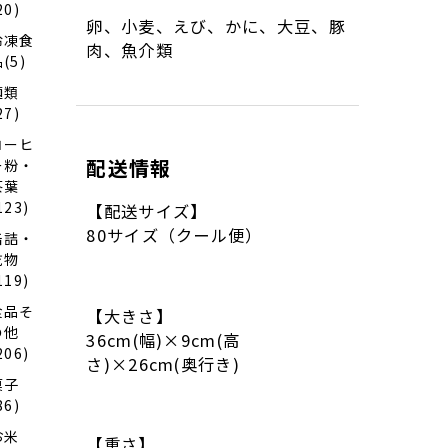
20)
卵、小麦、えび、かに、大豆、豚
冷凍食
肉、魚介類
(5)
麺類
27)
コーヒ
配送情報
ー粉・
茶葉
123)
【配送サイズ】
80サイズ（クール便）
缶詰・
乾物
119)
食品そ
【大きさ】
の他
36cm(幅)×9cm(高
206)
さ)×26cm(奥行き)
菓子
86)
お米
【重さ】