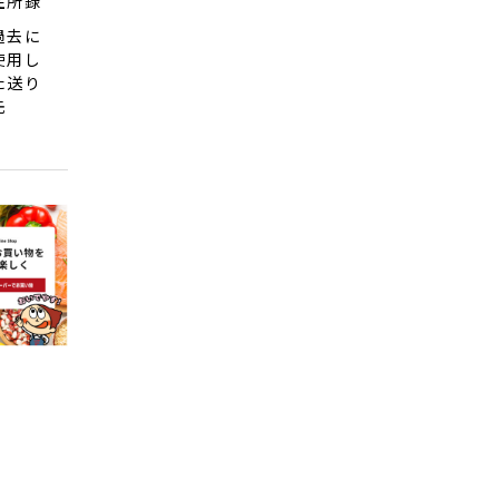
住所録
過去に
使用し
た送り
先