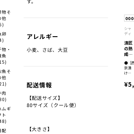
す。
各６
０ｇ
×各
果物そ
１
000
の他
（全
6)
て骨
シャ
取り
ディ
魚卵
アレルギー
切り
4)
身）
漬匠
の熟
小麦、さば、大豆
干物・
成
漬魚
真鯛
15)
●［
西...
京漬
お魚そ
け］
の他
真鯛
¥5
配送情報
６０
21)
ｇ×
牛肉
３
【配送サイズ】
［粕
30)
漬
80サイズ（クール便）
ハムギ
け］
真鯛
フト
６０
48)
ｇ×
【大きさ】
３
日配