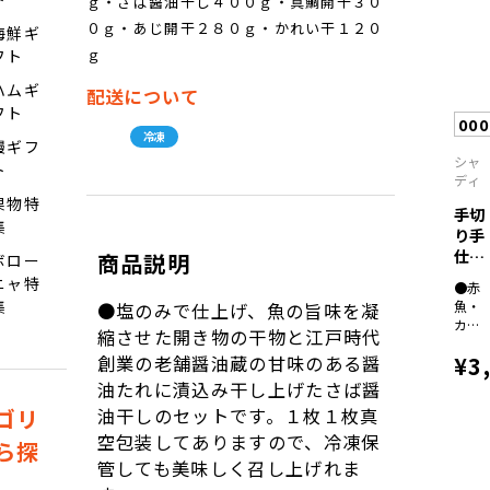
ｇ・さば醤油干し４００ｇ・真鯛開干３０
ヌケ
各６
０ｇ・あじ開干２８０ｇ・かれい干１２０
海鮮ギ
０ｇ
ｇ
フト
×各
２
ハムギ
配送について
（全
フト
て骨
000
取り
冷凍
鰻ギフ
切り
シャ
ト
身）
ディ
果物特
手切
集
り手
仕込
商品説明
ボロー
み西
ニャ特
●赤
京...
集
魚・
●塩のみで仕上げ、魚の旨味を凝
カツ
縮させた開き物の干物と江戸時代
オ・
¥3
創業の老舗醤油蔵の甘味のある醤
ブ
リ・
油たれに漬込み干し上げたさば醤
カレ
ゴリ
油干しのセットです。１枚１枚真
イ・
鱈・
空包装してありますので、冷凍保
ら探
黒メ
管しても美味しく召し上げれま
ヌケ