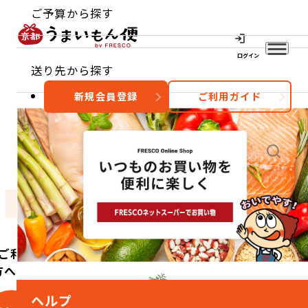
ご予算から探す
ログイン
送り先から探す
新規会員登録
ご利用ガイド
おすすめ
特集
カテゴリー
ご利用
方へ
ヘルプ
こ