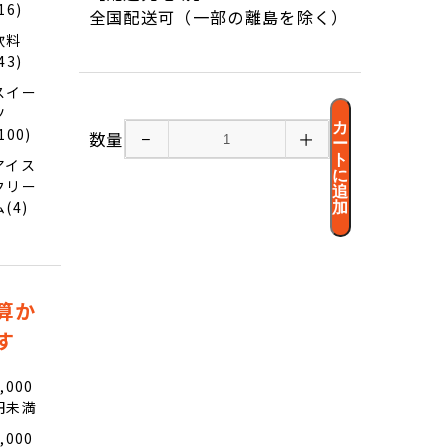
16)
全国配送可（一部の離島を除く）
飲料
43)
スイー
ツ
カ
100)
数量
−
＋
ー
ト
アイス
に
クリー
追
ム(4)
加
算か
す
,000
円未満
,000