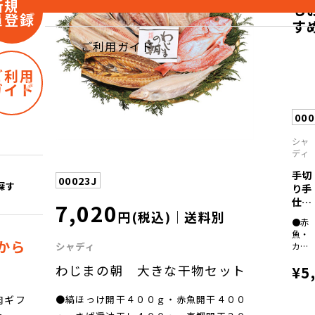
新規会
も
員登録
す
ご利用ガイド
ご利用
ガイド
000
シャ
ディ
手切
00023J
探す
り手
仕込
7,020
円(税込)｜送料別
み西
●赤
京...
魚・
から
シャディ
カツ
オ・
わじまの朝 大きな干物セット
¥5
ブ
リ・
鱈・
●縞ほっけ開干４００ｇ・赤魚開干４００
肉ギフ
黒メ
ト