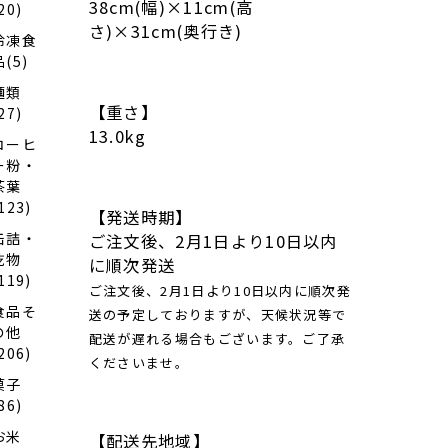
（全
38cm(幅)×11cm(高
20)
て骨
さ)×31cm(奥行き)
取り
冷凍食
切り
品(5)
身）
麺類
【重さ】
27)
13.0kg
コーヒ
ー粉・
茶葉
123)
【発送時期】
缶詰・
ご注文後、2月1日より10日以内
乾物
に順次発送
119)
ご注文後、2月1日より10日以内に順次発
食品そ
送の予定しておりますが、天候状況等で
の他
配送が遅れる場合もございます。ご了承
206)
くださいませ。
菓子
86)
お米
【配送先地域】